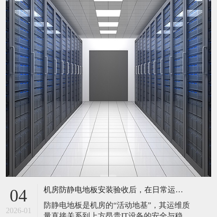
机房防静电地板安装验收后，在日常运维中常常被忽视。请问，一套规范的、可操作的维护规程应包含哪些内容？有哪些“小问题”若不及时处理，会演变成“大故障”？
04
防静电地板是机房的“活动地基”，其运维质
2026-01
量直接关系到上方昂贵IT设备的安全与稳