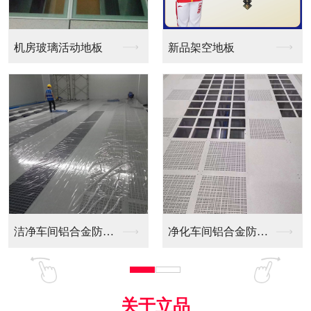
新品架空地板
同质透心PVC防静电...
间铝合金防静电...
净化车间铝合金防静电...
全铝防静电地板
关于立品