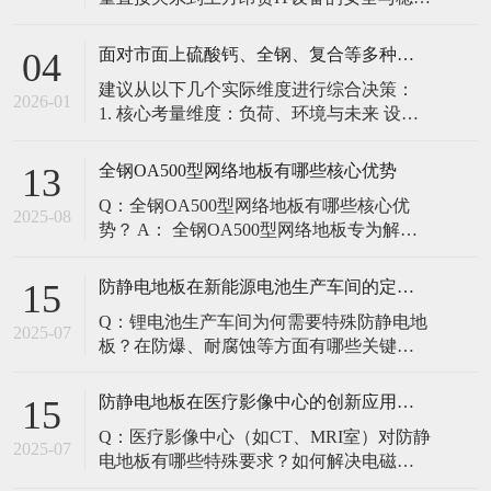
定。建立预防性维护制度，而非故障后维
修，是保障其长期可靠的关键。 1. 建立分
面对市面上硫酸钙、全钢、复合等多种类型的机房防静电地板，我们该如何科学选型？除了预算，更应该从哪些实际维度进行考量，以避免“过度配置”或“配置不足”？
04
级日常巡检与维护规程 每日/每周巡检（可
建议从以下几个实际维度进行综合决策：
由值班工程师执行）： 观： 巡检时观察地
2026-01
1. 核心考量维度：负荷、环境与未来 设备
面有无明显的水渍、油污或其它液体泼
负荷是决定性因素： 这是第一筛选条件。
洒。这是最高
您必须计算机房规划区域内最重设备的单
全钢OA500型网络地板有哪些核心优势
13
点载荷（通常指服务器机柜的支脚压
Q：全钢OA500型网络地板有哪些核心优
力）。 轻型机房（标准服务器/网络柜）：
2025-08
势？ A： 全钢OA500型网络地板专为解决
单点载荷通常在1960N，主流的优质复合地
现代智能楼宇布线复杂问题而设计，具备
板或标准全钢
以下核心优势： 高强度结构：采用优质冷
防静电地板在新能源电池生产车间的定制化解决方案
15
轧钢板拉伸焊接成型，表面磷化后静电喷
Q：锂电池生产车间为何需要特殊防静电地
塑，防锈耐磨，承重性能优异。 便捷布
2025-07
板？在防爆、耐腐蚀等方面有哪些关键技
线：配套活动线槽板设计，可轻松掀起盖
术？ A：新能源电池生产是静电敏感与高危
板铺设或维护管线（如强弱
环境并存的特殊场景，需要全方位防护方
防静电地板在医疗影像中心的创新应用方案
15
案： 一、锂电池生产的特殊挑战 爆炸性环
Q：医疗影像中心（如CT、MRI室）对防静
境要求 • 防爆等级：Ex IIB T4（ATEX认
2025-07
电地板有哪些特殊要求？如何解决电磁干
证） • 静电泄放速度：<0.
扰与静电防护的矛盾？ A：医疗影像中心的