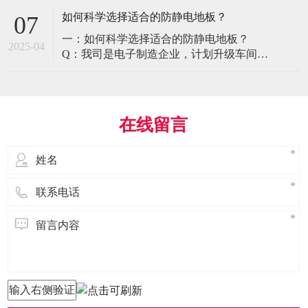
环境特殊性对防静电地板提出了前所未有
如何科学选择适合的防静电地板？
07
的挑战，需要突破传统技术框架： 一、医
一：如何科学选择适合的防静电地板？
疗影像环境的特殊需求 电磁兼容性要求 •
2025-04
Q：我司是电子制造企业，计划升级车间地
MRI室需完全无磁：磁化率<0.001（
面，需采购防静电地板。市面产品种类繁
多，如何选择适合的类型？需重点考察哪
些参数？ A： 防静电地板的选择需结合使
用场景、技术指标及长期维护成本综合考
在线留言
量。作为深耕行业多年的广东立品地板科
技，我们建议从以下维度进行筛选： 1