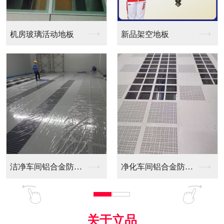
新品架空地板
同质透心PVC防静电...
净化车间铝合金防静电...
全铝防静电地板
关于立品