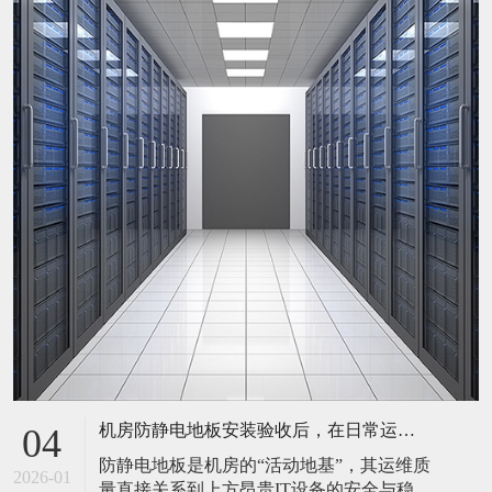
机房防静电地板安装验收后，在日常运维中常常被忽视。请问，一套规范的、可操作的维护规程应包含哪些内容？有哪些“小问题”若不及时处理，会演变成“大故障”？
04
防静电地板是机房的“活动地基”，其运维质
2026-01
量直接关系到上方昂贵IT设备的安全与稳