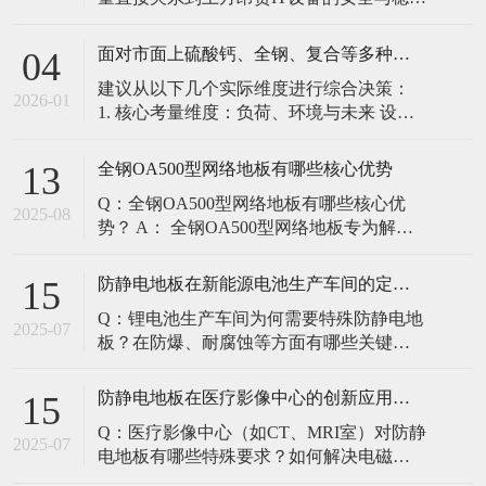
定。建立预防性维护制度，而非故障后维
修，是保障其长期可靠的关键。 1. 建立分
面对市面上硫酸钙、全钢、复合等多种类型的机房防静电地板，我们该如何科学选型？除了预算，更应该从哪些实际维度进行考量，以避免“过度配置”或“配置不足”？
04
级日常巡检与维护规程 每日/每周巡检（可
建议从以下几个实际维度进行综合决策：
由值班工程师执行）： 观： 巡检时观察地
2026-01
1. 核心考量维度：负荷、环境与未来 设备
面有无明显的水渍、油污或其它液体泼
负荷是决定性因素： 这是第一筛选条件。
洒。这是最高
您必须计算机房规划区域内最重设备的单
全钢OA500型网络地板有哪些核心优势
13
点载荷（通常指服务器机柜的支脚压
Q：全钢OA500型网络地板有哪些核心优
力）。 轻型机房（标准服务器/网络柜）：
2025-08
势？ A： 全钢OA500型网络地板专为解决
单点载荷通常在1960N，主流的优质复合地
现代智能楼宇布线复杂问题而设计，具备
板或标准全钢
以下核心优势： 高强度结构：采用优质冷
防静电地板在新能源电池生产车间的定制化解决方案
15
轧钢板拉伸焊接成型，表面磷化后静电喷
Q：锂电池生产车间为何需要特殊防静电地
塑，防锈耐磨，承重性能优异。 便捷布
2025-07
板？在防爆、耐腐蚀等方面有哪些关键技
线：配套活动线槽板设计，可轻松掀起盖
术？ A：新能源电池生产是静电敏感与高危
板铺设或维护管线（如强弱
环境并存的特殊场景，需要全方位防护方
防静电地板在医疗影像中心的创新应用方案
15
案： 一、锂电池生产的特殊挑战 爆炸性环
Q：医疗影像中心（如CT、MRI室）对防静
境要求 • 防爆等级：Ex IIB T4（ATEX认
2025-07
电地板有哪些特殊要求？如何解决电磁干
证） • 静电泄放速度：<0.
扰与静电防护的矛盾？ A：医疗影像中心的