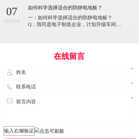
环境特殊性对防静电地板提出了前所未有
如何科学选择适合的防静电地板？
07
的挑战，需要突破传统技术框架： 一、医
一：如何科学选择适合的防静电地板？
疗影像环境的特殊需求 电磁兼容性要求 •
2025-04
Q：我司是电子制造企业，计划升级车间地
MRI室需完全无磁：磁化率<0.001（
面，需采购防静电地板。市面产品种类繁
多，如何选择适合的类型？需重点考察哪
些参数？ A： 防静电地板的选择需结合使
用场景、技术指标及长期维护成本综合考
在线留言
量。作为深耕行业多年的广东立品地板科
技，我们建议从以下维度进行筛选： 1