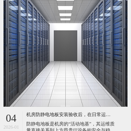
机房防静电地板安装验收后，在日常运维中常常被忽视。请问，一套规范的、可操作的维护规程应包含哪些内容？有哪些“小问题”若不及时处理，会演变成“大故障”？
04
防静电地板是机房的“活动地基”，其运维质
2026-01
量直接关系到上方昂贵IT设备的安全与稳