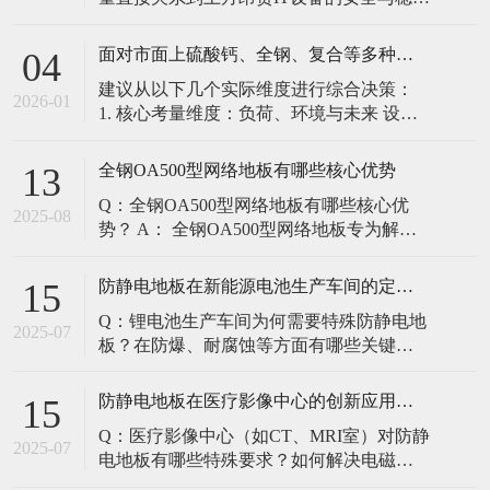
定。建立预防性维护制度，而非故障后维
修，是保障其长期可靠的关键。 1. 建立分
面对市面上硫酸钙、全钢、复合等多种类型的机房防静电地板，我们该如何科学选型？除了预算，更应该从哪些实际维度进行考量，以避免“过度配置”或“配置不足”？
04
级日常巡检与维护规程 每日/每周巡检（可
建议从以下几个实际维度进行综合决策：
由值班工程师执行）： 观： 巡检时观察地
2026-01
1. 核心考量维度：负荷、环境与未来 设备
面有无明显的水渍、油污或其它液体泼
负荷是决定性因素： 这是第一筛选条件。
洒。这是最高
您必须计算机房规划区域内最重设备的单
全钢OA500型网络地板有哪些核心优势
13
点载荷（通常指服务器机柜的支脚压
Q：全钢OA500型网络地板有哪些核心优
力）。 轻型机房（标准服务器/网络柜）：
2025-08
势？ A： 全钢OA500型网络地板专为解决
单点载荷通常在1960N，主流的优质复合地
现代智能楼宇布线复杂问题而设计，具备
板或标准全钢
以下核心优势： 高强度结构：采用优质冷
防静电地板在新能源电池生产车间的定制化解决方案
15
轧钢板拉伸焊接成型，表面磷化后静电喷
Q：锂电池生产车间为何需要特殊防静电地
塑，防锈耐磨，承重性能优异。 便捷布
2025-07
板？在防爆、耐腐蚀等方面有哪些关键技
线：配套活动线槽板设计，可轻松掀起盖
术？ A：新能源电池生产是静电敏感与高危
板铺设或维护管线（如强弱
环境并存的特殊场景，需要全方位防护方
防静电地板在医疗影像中心的创新应用方案
15
案： 一、锂电池生产的特殊挑战 爆炸性环
Q：医疗影像中心（如CT、MRI室）对防静
境要求 • 防爆等级：Ex IIB T4（ATEX认
2025-07
电地板有哪些特殊要求？如何解决电磁干
证） • 静电泄放速度：<0.
扰与静电防护的矛盾？ A：医疗影像中心的