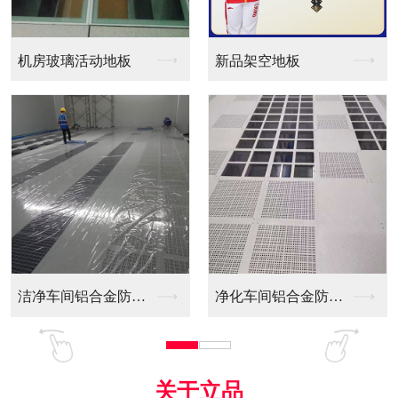
新品架空地板
同质透心PVC防静电...
净化车间铝合金防静电...
全铝防静电地板
关于立品