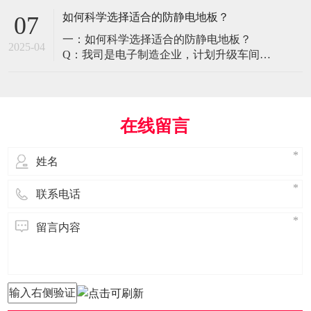
环境特殊性对防静电地板提出了前所未有
如何科学选择适合的防静电地板？
07
的挑战，需要突破传统技术框架： 一、医
一：如何科学选择适合的防静电地板？
疗影像环境的特殊需求 电磁兼容性要求 •
2025-04
Q：我司是电子制造企业，计划升级车间地
MRI室需完全无磁：磁化率<0.001（
面，需采购防静电地板。市面产品种类繁
多，如何选择适合的类型？需重点考察哪
些参数？ A： 防静电地板的选择需结合使
用场景、技术指标及长期维护成本综合考
在线留言
量。作为深耕行业多年的广东立品地板科
技，我们建议从以下维度进行筛选： 1