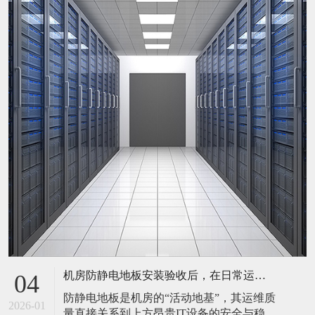
机房防静电地板安装验收后，在日常运维中常常被忽视。请问，一套规范的、可操作的维护规程应包含哪些内容？有哪些“小问题”若不及时处理，会演变成“大故障”？
04
防静电地板是机房的“活动地基”，其运维质
2026-01
量直接关系到上方昂贵IT设备的安全与稳