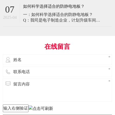
环境特殊性对防静电地板提出了前所未有
如何科学选择适合的防静电地板？
07
的挑战，需要突破传统技术框架： 一、医
一：如何科学选择适合的防静电地板？
疗影像环境的特殊需求 电磁兼容性要求 •
2025-04
Q：我司是电子制造企业，计划升级车间地
MRI室需完全无磁：磁化率<0.001（
面，需采购防静电地板。市面产品种类繁
多，如何选择适合的类型？需重点考察哪
些参数？ A： 防静电地板的选择需结合使
用场景、技术指标及长期维护成本综合考
在线留言
量。作为深耕行业多年的广东立品地板科
技，我们建议从以下维度进行筛选： 1