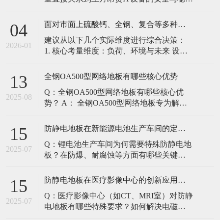
定。建立预防性维护制度，而非故障后维
修，是保障其长期可靠的关键。 1. 建立分
面对市面上硫酸钙、全钢、复合等多种类型的机房防静电地板，我们该如何科学选型？除了预算，更应该从哪些实际维度进行考量，以避免“过度配置”或“配置不足”？
04
级日常巡检与维护规程 每日/每周巡检（可
建议从以下几个实际维度进行综合决策：
由值班工程师执行）： 观： 巡检时观察地
2026-01
1. 核心考量维度：负荷、环境与未来 设备
面有无明显的水渍、油污或其它液体泼
负荷是决定性因素： 这是第一筛选条件。
洒。这是最高
您必须计算机房规划区域内最重设备的单
全钢OA500型网络地板有哪些核心优势
13
点载荷（通常指服务器机柜的支脚压
Q：全钢OA500型网络地板有哪些核心优
力）。 轻型机房（标准服务器/网络柜）：
2025-08
势？ A： 全钢OA500型网络地板专为解决
单点载荷通常在1960N，主流的优质复合地
现代智能楼宇布线复杂问题而设计，具备
板或标准全钢
以下核心优势： 高强度结构：采用优质冷
防静电地板在新能源电池生产车间的定制化解决方案
15
轧钢板拉伸焊接成型，表面磷化后静电喷
Q：锂电池生产车间为何需要特殊防静电地
塑，防锈耐磨，承重性能优异。 便捷布
2025-07
板？在防爆、耐腐蚀等方面有哪些关键技
线：配套活动线槽板设计，可轻松掀起盖
术？ A：新能源电池生产是静电敏感与高危
板铺设或维护管线（如强弱
环境并存的特殊场景，需要全方位防护方
防静电地板在医疗影像中心的创新应用方案
15
案： 一、锂电池生产的特殊挑战 爆炸性环
Q：医疗影像中心（如CT、MRI室）对防静
境要求 • 防爆等级：Ex IIB T4（ATEX认
2025-07
电地板有哪些特殊要求？如何解决电磁干
证） • 静电泄放速度：<0.
扰与静电防护的矛盾？ A：医疗影像中心的