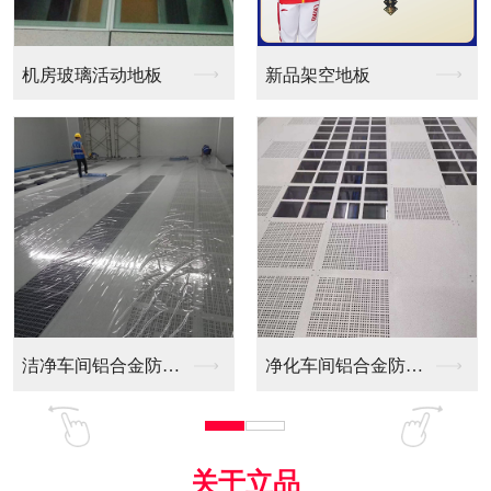
新品架空地板
同质透心PVC防静电...
净化车间铝合金防静电...
全铝防静电地板
关于立品