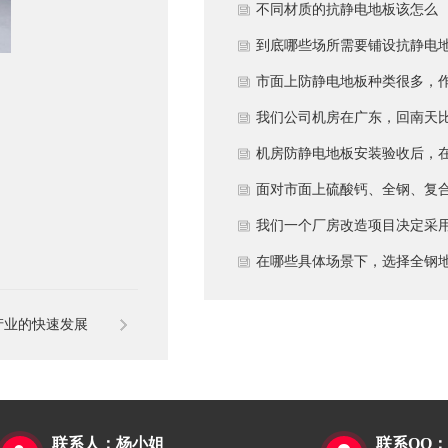
多久？
不同材质的抗静电地板该怎么
选？
到底哪些场所需要铺设抗静电
板？
市面上防静电地板种类很多，
为采购方，我们该如何鉴别地
我们公司机房在广东，回南天
的质量好坏？所谓的“系统电
较潮湿，这种环境下使用防静
机房防静电地板安装验收后，
阻”为什么很重要？
地板要注意什么？日常维护有
日常运维中常常被忽视。请问
面对市面上硫酸钙、全钢、复
些要点？
一套规范的、可操作的维护规
等多种类型的机房防静电地板
我们一个厂房改造项目决定采
应包含哪些内容？有哪些“小问
我们该如何科学选型？除了预
全钢防静电地板。听说它的安
在哪些具体场景下，选择全钢
题”若不及时处理，会演变成“
算，更应该从哪些实际维度进
和后期维护有特殊注意事项，
板是更明智或更经济务实的选
产业的快速发展
故障”？
考量，以避免“过度配置”或“配
否详细说明在实际施工中容易
择？
置不足”？
错的环节，以及如何建立有效
维护制度来保障其长期稳定运
行？
联系人：杨小姐
联系QQ：