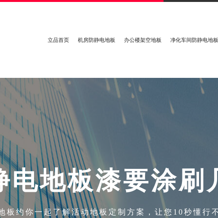
立品首页
机房防静电地板
办公楼架空地板
净化车间防静电地
静
电
地
板
漆
要
涂
刷
地板约你一起了解活动地板定制方案，让您10秒懂行