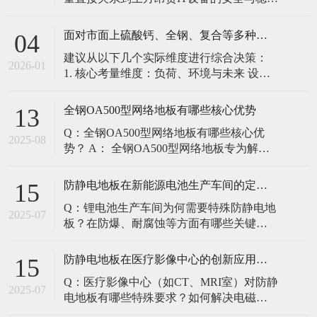
定。建立预防性维护制度，而非故障后维
修，是保障其长期可靠的关键。 1. 建立分
面对市面上硫酸钙、全钢、复合等多种类型的机房防静电地板，我们该如何科学选型？除了预算，更应该从哪些实际维度进行考量，以避免“过度配置”或“配置不足”？
04
级日常巡检与维护规程 每日/每周巡检（可
建议从以下几个实际维度进行综合决策：
由值班工程师执行）： 观： 巡检时观察地
2026-01
1. 核心考量维度：负荷、环境与未来 设备
面有无明显的水渍、油污或其它液体泼
负荷是决定性因素： 这是第一筛选条件。
洒。这是最高
您必须计算机房规划区域内最重设备的单
全钢OA500型网络地板有哪些核心优势
13
点载荷（通常指服务器机柜的支脚压
Q：全钢OA500型网络地板有哪些核心优
力）。 轻型机房（标准服务器/网络柜）：
2025-08
势？ A： 全钢OA500型网络地板专为解决
单点载荷通常在1960N，主流的优质复合地
现代智能楼宇布线复杂问题而设计，具备
板或标准全钢
以下核心优势： 高强度结构：采用优质冷
防静电地板在新能源电池生产车间的定制化解决方案
15
轧钢板拉伸焊接成型，表面磷化后静电喷
Q：锂电池生产车间为何需要特殊防静电地
塑，防锈耐磨，承重性能优异。 便捷布
2025-07
板？在防爆、耐腐蚀等方面有哪些关键技
线：配套活动线槽板设计，可轻松掀起盖
术？ A：新能源电池生产是静电敏感与高危
板铺设或维护管线（如强弱
环境并存的特殊场景，需要全方位防护方
防静电地板在医疗影像中心的创新应用方案
15
案： 一、锂电池生产的特殊挑战 爆炸性环
Q：医疗影像中心（如CT、MRI室）对防静
境要求 • 防爆等级：Ex IIB T4（ATEX认
2025-07
电地板有哪些特殊要求？如何解决电磁干
证） • 静电泄放速度：<0.
扰与静电防护的矛盾？ A：医疗影像中心的