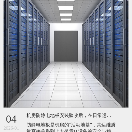
机房防静电地板安装验收后，在日常运维中常常被忽视。请问，一套规范的、可操作的维护规程应包含哪些内容？有哪些“小问题”若不及时处理，会演变成“大故障”？
04
防静电地板是机房的“活动地基”，其运维质
2026-01
量直接关系到上方昂贵IT设备的安全与稳