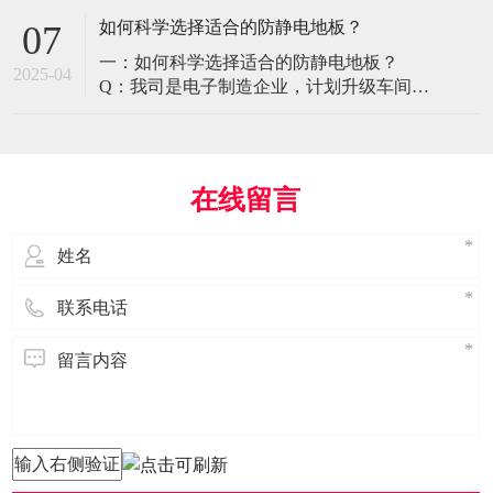
环境特殊性对防静电地板提出了前所未有
如何科学选择适合的防静电地板？
07
的挑战，需要突破传统技术框架： 一、医
一：如何科学选择适合的防静电地板？
疗影像环境的特殊需求 电磁兼容性要求 •
2025-04
Q：我司是电子制造企业，计划升级车间地
MRI室需完全无磁：磁化率<0.001（
面，需采购防静电地板。市面产品种类繁
多，如何选择适合的类型？需重点考察哪
些参数？ A： 防静电地板的选择需结合使
用场景、技术指标及长期维护成本综合考
在线留言
量。作为深耕行业多年的广东立品地板科
技，我们建议从以下维度进行筛选： 1