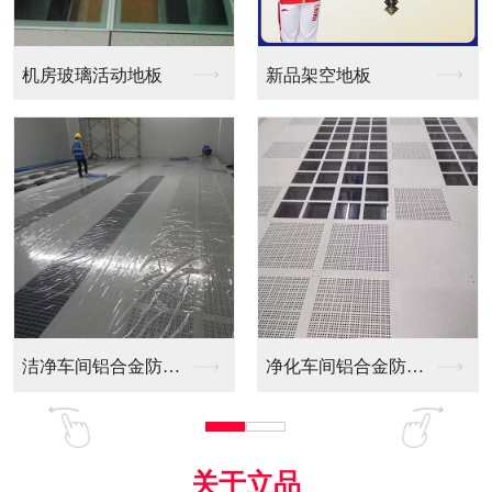
新品架空地板
同质透心PVC防静电...
净化车间铝合金防静电...
全铝防静电地板
关于立品