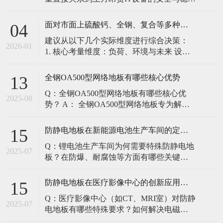
定。建立预防性维护制度，而非故障后维
修，是保障其长期可靠的关键。 1. 建立分
面对市面上硫酸钙、全钢、复合等多种类型的机房防静电地板，我们该如何科学选型？除了预算，更应该从哪些实际维度进行考量，以避免“过度配置”或“配置不足”？
04
级日常巡检与维护规程 每日/每周巡检（可
建议从以下几个实际维度进行综合决策：
由值班工程师执行）： 观： 巡检时观察地
2026-01
1. 核心考量维度：负荷、环境与未来 设备
面有无明显的水渍、油污或其它液体泼
负荷是决定性因素： 这是第一筛选条件。
洒。这是最高
您必须计算机房规划区域内最重设备的单
全钢OA500型网络地板有哪些核心优势
13
点载荷（通常指服务器机柜的支脚压
Q：全钢OA500型网络地板有哪些核心优
力）。 轻型机房（标准服务器/网络柜）：
2025-08
势？ A： 全钢OA500型网络地板专为解决
单点载荷通常在1960N，主流的优质复合地
现代智能楼宇布线复杂问题而设计，具备
板或标准全钢
以下核心优势： 高强度结构：采用优质冷
防静电地板在新能源电池生产车间的定制化解决方案
15
轧钢板拉伸焊接成型，表面磷化后静电喷
Q：锂电池生产车间为何需要特殊防静电地
塑，防锈耐磨，承重性能优异。 便捷布
2025-07
板？在防爆、耐腐蚀等方面有哪些关键技
线：配套活动线槽板设计，可轻松掀起盖
术？ A：新能源电池生产是静电敏感与高危
板铺设或维护管线（如强弱
环境并存的特殊场景，需要全方位防护方
防静电地板在医疗影像中心的创新应用方案
15
案： 一、锂电池生产的特殊挑战 爆炸性环
Q：医疗影像中心（如CT、MRI室）对防静
境要求 • 防爆等级：Ex IIB T4（ATEX认
2025-07
电地板有哪些特殊要求？如何解决电磁干
证） • 静电泄放速度：<0.
扰与静电防护的矛盾？ A：医疗影像中心的