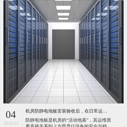
机房防静电地板安装验收后，在日常运维中常常被忽视。请问，一套规范的、可操作的维护规程应包含哪些内容？有哪些“小问题”若不及时处理，会演变成“大故障”？
04
防静电地板是机房的“活动地基”，其运维质
2026-01
量直接关系到上方昂贵IT设备的安全与稳