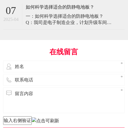
环境特殊性对防静电地板提出了前所未有
如何科学选择适合的防静电地板？
07
的挑战，需要突破传统技术框架： 一、医
一：如何科学选择适合的防静电地板？
疗影像环境的特殊需求 电磁兼容性要求 •
2025-04
Q：我司是电子制造企业，计划升级车间地
MRI室需完全无磁：磁化率<0.001（
面，需采购防静电地板。市面产品种类繁
多，如何选择适合的类型？需重点考察哪
些参数？ A： 防静电地板的选择需结合使
用场景、技术指标及长期维护成本综合考
在线留言
量。作为深耕行业多年的广东立品地板科
技，我们建议从以下维度进行筛选： 1