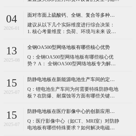
定。建立预防性维护制度，而非故障后维
修，是保障其长期可靠的关键。 1. 建立分
面对市面上硫酸钙、全钢、复合等多种类型的机房防静电地板，我们该如何科学选型？除了预算，更应该从哪些实际维度进行考量，以避免“过度配置”或“配置不足”？
04
级日常巡检与维护规程 每日/每周巡检（可
建议从以下几个实际维度进行综合决策：
由值班工程师执行）： 观： 巡检时观察地
2026-01
1. 核心考量维度：负荷、环境与未来 设备
面有无明显的水渍、油污或其它液体泼
负荷是决定性因素： 这是第一筛选条件。
洒。这是最高
您必须计算机房规划区域内最重设备的单
全钢OA500型网络地板有哪些核心优势
13
点载荷（通常指服务器机柜的支脚压
Q：全钢OA500型网络地板有哪些核心优
力）。 轻型机房（标准服务器/网络柜）：
2025-08
势？ A： 全钢OA500型网络地板专为解决
单点载荷通常在1960N，主流的优质复合地
现代智能楼宇布线复杂问题而设计，具备
板或标准全钢
以下核心优势： 高强度结构：采用优质冷
防静电地板在新能源电池生产车间的定制化解决方案
15
轧钢板拉伸焊接成型，表面磷化后静电喷
Q：锂电池生产车间为何需要特殊防静电地
塑，防锈耐磨，承重性能优异。 便捷布
2025-07
板？在防爆、耐腐蚀等方面有哪些关键技
线：配套活动线槽板设计，可轻松掀起盖
术？ A：新能源电池生产是静电敏感与高危
板铺设或维护管线（如强弱
环境并存的特殊场景，需要全方位防护方
防静电地板在医疗影像中心的创新应用方案
15
案： 一、锂电池生产的特殊挑战 爆炸性环
Q：医疗影像中心（如CT、MRI室）对防静
境要求 • 防爆等级：Ex IIB T4（ATEX认
2025-07
电地板有哪些特殊要求？如何解决电磁干
证） • 静电泄放速度：<0.
扰与静电防护的矛盾？ A：医疗影像中心的