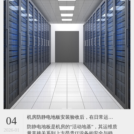
机房防静电地板安装验收后，在日常运维中常常被忽视。请问，一套规范的、可操作的维护规程应包含哪些内容？有哪些“小问题”若不及时处理，会演变成“大故障”？
04
防静电地板是机房的“活动地基”，其运维质
2026-01
量直接关系到上方昂贵IT设备的安全与稳