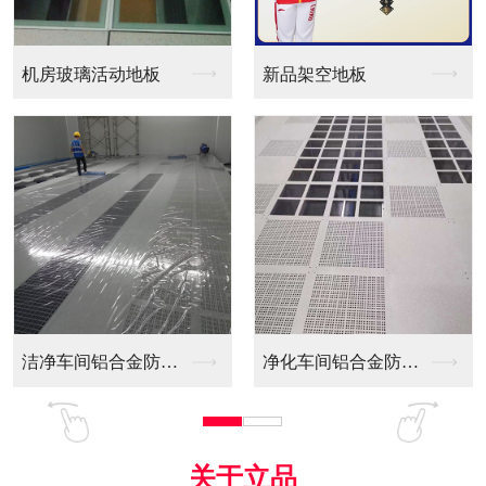
新品架空地板
同质透心PVC防静电...
净化车间铝合金防静电...
全铝防静电地板
关于立品