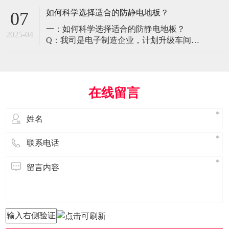
环境特殊性对防静电地板提出了前所未有
如何科学选择适合的防静电地板？
07
的挑战，需要突破传统技术框架： 一、医
一：如何科学选择适合的防静电地板？
疗影像环境的特殊需求 电磁兼容性要求 •
2025-04
Q：我司是电子制造企业，计划升级车间地
MRI室需完全无磁：磁化率<0.001（
面，需采购防静电地板。市面产品种类繁
多，如何选择适合的类型？需重点考察哪
些参数？ A： 防静电地板的选择需结合使
用场景、技术指标及长期维护成本综合考
在线留言
量。作为深耕行业多年的广东立品地板科
技，我们建议从以下维度进行筛选： 1