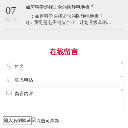
环境特殊性对防静电地板提出了前所未有
如何科学选择适合的防静电地板？
07
的挑战，需要突破传统技术框架： 一、医
一：如何科学选择适合的防静电地板？
疗影像环境的特殊需求 电磁兼容性要求 •
2025-04
Q：我司是电子制造企业，计划升级车间地
MRI室需完全无磁：磁化率<0.001（
面，需采购防静电地板。市面产品种类繁
多，如何选择适合的类型？需重点考察哪
些参数？ A： 防静电地板的选择需结合使
用场景、技术指标及长期维护成本综合考
在线留言
量。作为深耕行业多年的广东立品地板科
技，我们建议从以下维度进行筛选： 1