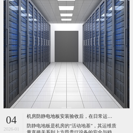
机房防静电地板安装验收后，在日常运维中常常被忽视。请问，一套规范的、可操作的维护规程应包含哪些内容？有哪些“小问题”若不及时处理，会演变成“大故障”？
04
防静电地板是机房的“活动地基”，其运维质
2026-01
量直接关系到上方昂贵IT设备的安全与稳