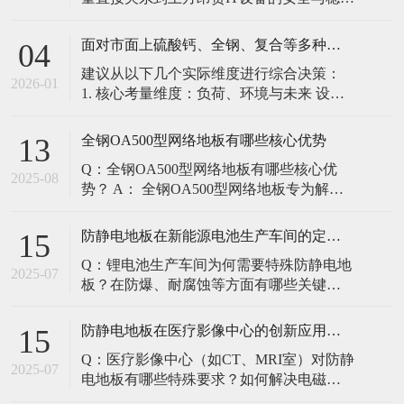
定。建立预防性维护制度，而非故障后维
修，是保障其长期可靠的关键。 1. 建立分
面对市面上硫酸钙、全钢、复合等多种类型的机房防静电地板，我们该如何科学选型？除了预算，更应该从哪些实际维度进行考量，以避免“过度配置”或“配置不足”？
04
级日常巡检与维护规程 每日/每周巡检（可
建议从以下几个实际维度进行综合决策：
由值班工程师执行）： 观： 巡检时观察地
2026-01
1. 核心考量维度：负荷、环境与未来 设备
面有无明显的水渍、油污或其它液体泼
负荷是决定性因素： 这是第一筛选条件。
洒。这是最高
您必须计算机房规划区域内最重设备的单
全钢OA500型网络地板有哪些核心优势
13
点载荷（通常指服务器机柜的支脚压
Q：全钢OA500型网络地板有哪些核心优
力）。 轻型机房（标准服务器/网络柜）：
2025-08
势？ A： 全钢OA500型网络地板专为解决
单点载荷通常在1960N，主流的优质复合地
现代智能楼宇布线复杂问题而设计，具备
板或标准全钢
以下核心优势： 高强度结构：采用优质冷
防静电地板在新能源电池生产车间的定制化解决方案
15
轧钢板拉伸焊接成型，表面磷化后静电喷
Q：锂电池生产车间为何需要特殊防静电地
塑，防锈耐磨，承重性能优异。 便捷布
2025-07
板？在防爆、耐腐蚀等方面有哪些关键技
线：配套活动线槽板设计，可轻松掀起盖
术？ A：新能源电池生产是静电敏感与高危
板铺设或维护管线（如强弱
环境并存的特殊场景，需要全方位防护方
防静电地板在医疗影像中心的创新应用方案
15
案： 一、锂电池生产的特殊挑战 爆炸性环
Q：医疗影像中心（如CT、MRI室）对防静
境要求 • 防爆等级：Ex IIB T4（ATEX认
2025-07
电地板有哪些特殊要求？如何解决电磁干
证） • 静电泄放速度：<0.
扰与静电防护的矛盾？ A：医疗影像中心的