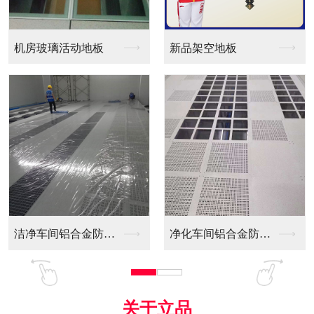
新品架空地板
同质透心PVC防静电...
净化车间铝合金防静电...
全铝防静电地板
关于立品