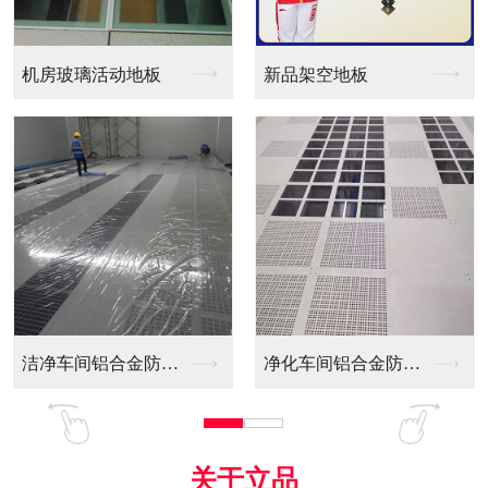
新品架空地板
同质透心PVC防静电...
净化车间铝合金防静电...
全铝防静电地板
关于立品