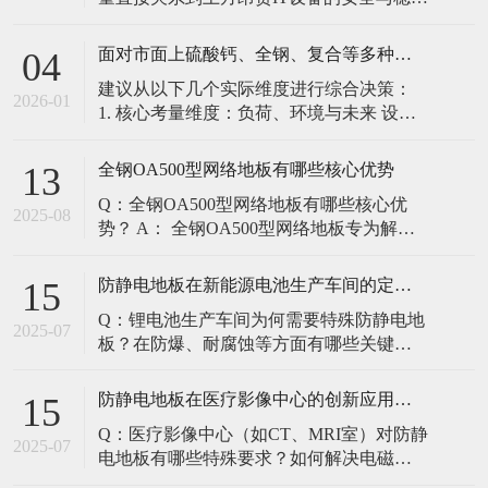
定。建立预防性维护制度，而非故障后维
修，是保障其长期可靠的关键。 1. 建立分
面对市面上硫酸钙、全钢、复合等多种类型的机房防静电地板，我们该如何科学选型？除了预算，更应该从哪些实际维度进行考量，以避免“过度配置”或“配置不足”？
04
级日常巡检与维护规程 每日/每周巡检（可
建议从以下几个实际维度进行综合决策：
由值班工程师执行）： 观： 巡检时观察地
2026-01
1. 核心考量维度：负荷、环境与未来 设备
面有无明显的水渍、油污或其它液体泼
负荷是决定性因素： 这是第一筛选条件。
洒。这是最高
您必须计算机房规划区域内最重设备的单
全钢OA500型网络地板有哪些核心优势
13
点载荷（通常指服务器机柜的支脚压
Q：全钢OA500型网络地板有哪些核心优
力）。 轻型机房（标准服务器/网络柜）：
2025-08
势？ A： 全钢OA500型网络地板专为解决
单点载荷通常在1960N，主流的优质复合地
现代智能楼宇布线复杂问题而设计，具备
板或标准全钢
以下核心优势： 高强度结构：采用优质冷
防静电地板在新能源电池生产车间的定制化解决方案
15
轧钢板拉伸焊接成型，表面磷化后静电喷
Q：锂电池生产车间为何需要特殊防静电地
塑，防锈耐磨，承重性能优异。 便捷布
2025-07
板？在防爆、耐腐蚀等方面有哪些关键技
线：配套活动线槽板设计，可轻松掀起盖
术？ A：新能源电池生产是静电敏感与高危
板铺设或维护管线（如强弱
环境并存的特殊场景，需要全方位防护方
防静电地板在医疗影像中心的创新应用方案
15
案： 一、锂电池生产的特殊挑战 爆炸性环
Q：医疗影像中心（如CT、MRI室）对防静
境要求 • 防爆等级：Ex IIB T4（ATEX认
2025-07
电地板有哪些特殊要求？如何解决电磁干
证） • 静电泄放速度：<0.
扰与静电防护的矛盾？ A：医疗影像中心的