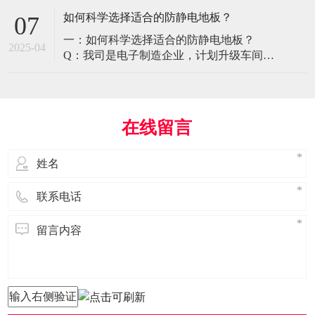
环境特殊性对防静电地板提出了前所未有
如何科学选择适合的防静电地板？
07
的挑战，需要突破传统技术框架： 一、医
一：如何科学选择适合的防静电地板？
疗影像环境的特殊需求 电磁兼容性要求 •
2025-04
Q：我司是电子制造企业，计划升级车间地
MRI室需完全无磁：磁化率<0.001（
面，需采购防静电地板。市面产品种类繁
多，如何选择适合的类型？需重点考察哪
些参数？ A： 防静电地板的选择需结合使
用场景、技术指标及长期维护成本综合考
在线留言
量。作为深耕行业多年的广东立品地板科
技，我们建议从以下维度进行筛选： 1