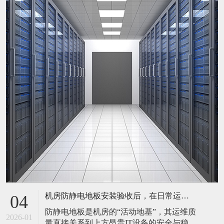
机房防静电地板安装验收后，在日常运维中常常被忽视。请问，一套规范的、可操作的维护规程应包含哪些内容？有哪些“小问题”若不及时处理，会演变成“大故障”？
04
防静电地板是机房的“活动地基”，其运维质
2026-01
量直接关系到上方昂贵IT设备的安全与稳