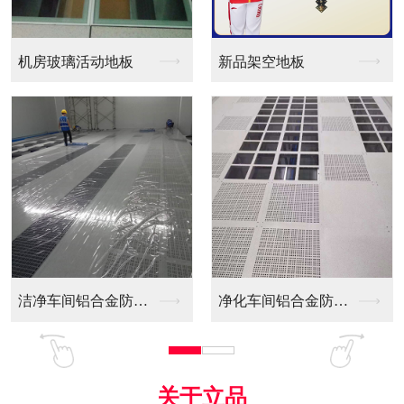
新品架空地板
同质透心PVC防静电...
净化车间铝合金防静电...
全铝防静电地板
关于立品