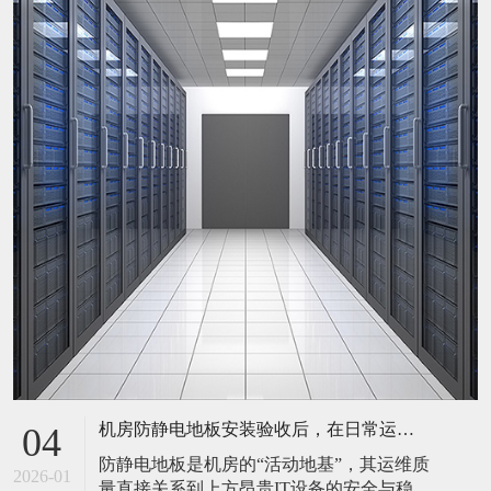
机房防静电地板安装验收后，在日常运维中常常被忽视。请问，一套规范的、可操作的维护规程应包含哪些内容？有哪些“小问题”若不及时处理，会演变成“大故障”？
04
防静电地板是机房的“活动地基”，其运维质
2026-01
量直接关系到上方昂贵IT设备的安全与稳