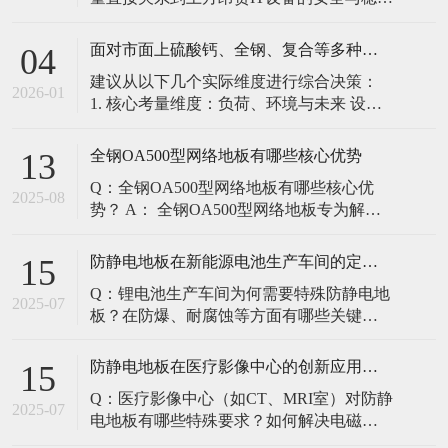
定。建立预防性维护制度，而非故障后维
修，是保障其长期可靠的关键。 1. 建立分
面对市面上硫酸钙、全钢、复合等多种类型的机房防静电地板，我们该如何科学选型？除了预算，更应该从哪些实际维度进行考量，以避免“过度配置”或“配置不足”？
04
级日常巡检与维护规程 每日/每周巡检（可
建议从以下几个实际维度进行综合决策：
由值班工程师执行）： 观： 巡检时观察地
2026-01
1. 核心考量维度：负荷、环境与未来 设备
面有无明显的水渍、油污或其它液体泼
负荷是决定性因素： 这是第一筛选条件。
洒。这是最高
您必须计算机房规划区域内最重设备的单
全钢OA500型网络地板有哪些核心优势
13
点载荷（通常指服务器机柜的支脚压
Q：全钢OA500型网络地板有哪些核心优
力）。 轻型机房（标准服务器/网络柜）：
2025-08
势？ A： 全钢OA500型网络地板专为解决
单点载荷通常在1960N，主流的优质复合地
现代智能楼宇布线复杂问题而设计，具备
板或标准全钢
以下核心优势： 高强度结构：采用优质冷
防静电地板在新能源电池生产车间的定制化解决方案
15
轧钢板拉伸焊接成型，表面磷化后静电喷
Q：锂电池生产车间为何需要特殊防静电地
塑，防锈耐磨，承重性能优异。 便捷布
2025-07
板？在防爆、耐腐蚀等方面有哪些关键技
线：配套活动线槽板设计，可轻松掀起盖
术？ A：新能源电池生产是静电敏感与高危
板铺设或维护管线（如强弱
环境并存的特殊场景，需要全方位防护方
防静电地板在医疗影像中心的创新应用方案
15
案： 一、锂电池生产的特殊挑战 爆炸性环
Q：医疗影像中心（如CT、MRI室）对防静
境要求 • 防爆等级：Ex IIB T4（ATEX认
2025-07
电地板有哪些特殊要求？如何解决电磁干
证） • 静电泄放速度：<0.
扰与静电防护的矛盾？ A：医疗影像中心的