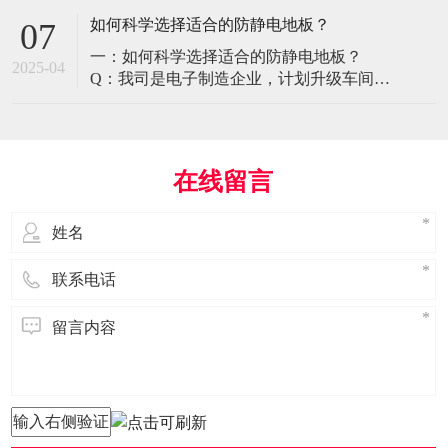
环境特殊性对防静电地板提出了前所未有
如何科学选择适合的防静电地板？
07
的挑战，需要突破传统技术框架： 一、医
一：如何科学选择适合的防静电地板？
疗影像环境的特殊需求 电磁兼容性要求 •
2025-04
Q：我司是电子制造企业，计划升级车间地
MRI室需完全无磁：磁化率<0.001（
面，需采购防静电地板。市面产品种类繁
多，如何选择适合的类型？需重点考察哪
些参数？ A： 防静电地板的选择需结合使
用场景、技术指标及长期维护成本综合考
在线留言
量。作为深耕行业多年的广东立品地板科
技，我们建议从以下维度进行筛选： 1