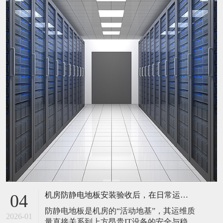
机房防静电地板安装验收后，在日常运维中常常被忽视。请问，一套规范的、可操作的维护规程应包含哪些内容？有哪些“小问题”若不及时处理，会演变成“大故障”？
04
防静电地板是机房的“活动地基”，其运维质
2026-01
量直接关系到上方昂贵IT设备的安全与稳