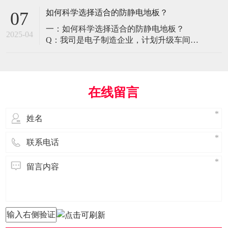
环境特殊性对防静电地板提出了前所未有
如何科学选择适合的防静电地板？
07
的挑战，需要突破传统技术框架： 一、医
一：如何科学选择适合的防静电地板？
疗影像环境的特殊需求 电磁兼容性要求 •
2025-04
Q：我司是电子制造企业，计划升级车间地
MRI室需完全无磁：磁化率<0.001（
面，需采购防静电地板。市面产品种类繁
多，如何选择适合的类型？需重点考察哪
些参数？ A： 防静电地板的选择需结合使
用场景、技术指标及长期维护成本综合考
在线留言
量。作为深耕行业多年的广东立品地板科
技，我们建议从以下维度进行筛选： 1