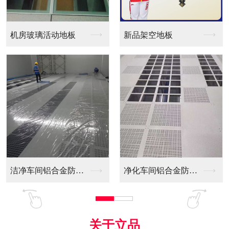
新品架空地板
同质透心PVC防静电...
净化车间铝合金防静电...
全铝防静电地板
关于立品