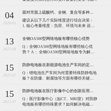
定。建立预防性维护制度，而非故障后维
修，是保障其长期可靠的关键。 1. 建立分
面对市面上硫酸钙、全钢、复合等多种类型的机房防静电地板，我们该如何科学选型？除了预算，更应该从哪些实际维度进行考量，以避免“过度配置”或“配置不足”？
04
级日常巡检与维护规程 每日/每周巡检（可
建议从以下几个实际维度进行综合决策：
由值班工程师执行）： 观： 巡检时观察地
2026-01
1. 核心考量维度：负荷、环境与未来 设备
面有无明显的水渍、油污或其它液体泼
负荷是决定性因素： 这是第一筛选条件。
洒。这是最高
您必须计算机房规划区域内最重设备的单
全钢OA500型网络地板有哪些核心优势
13
点载荷（通常指服务器机柜的支脚压
Q：全钢OA500型网络地板有哪些核心优
力）。 轻型机房（标准服务器/网络柜）：
2025-08
势？ A： 全钢OA500型网络地板专为解决
单点载荷通常在1960N，主流的优质复合地
现代智能楼宇布线复杂问题而设计，具备
板或标准全钢
以下核心优势： 高强度结构：采用优质冷
防静电地板在新能源电池生产车间的定制化解决方案
15
轧钢板拉伸焊接成型，表面磷化后静电喷
Q：锂电池生产车间为何需要特殊防静电地
塑，防锈耐磨，承重性能优异。 便捷布
2025-07
板？在防爆、耐腐蚀等方面有哪些关键技
线：配套活动线槽板设计，可轻松掀起盖
术？ A：新能源电池生产是静电敏感与高危
板铺设或维护管线（如强弱
环境并存的特殊场景，需要全方位防护方
防静电地板在医疗影像中心的创新应用方案
15
案： 一、锂电池生产的特殊挑战 爆炸性环
Q：医疗影像中心（如CT、MRI室）对防静
境要求 • 防爆等级：Ex IIB T4（ATEX认
2025-07
电地板有哪些特殊要求？如何解决电磁干
证） • 静电泄放速度：<0.
扰与静电防护的矛盾？ A：医疗影像中心的