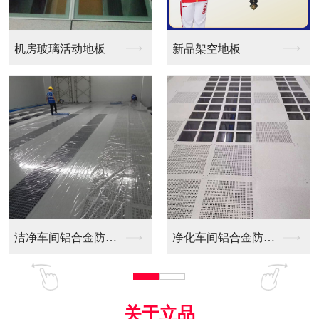
新品架空地板
同质透心PVC防静电...
净化车间铝合金防静电...
全铝防静电地板
关于立品