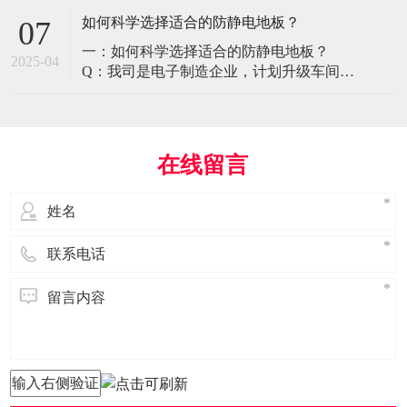
环境特殊性对防静电地板提出了前所未有
如何科学选择适合的防静电地板？
07
的挑战，需要突破传统技术框架： 一、医
一：如何科学选择适合的防静电地板？
疗影像环境的特殊需求 电磁兼容性要求 •
2025-04
Q：我司是电子制造企业，计划升级车间地
MRI室需完全无磁：磁化率<0.001（
面，需采购防静电地板。市面产品种类繁
多，如何选择适合的类型？需重点考察哪
些参数？ A： 防静电地板的选择需结合使
用场景、技术指标及长期维护成本综合考
在线留言
量。作为深耕行业多年的广东立品地板科
技，我们建议从以下维度进行筛选： 1