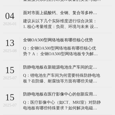
定。建立预防性维护制度，而非故障后维
修，是保障其长期可靠的关键。 1. 建立分
面对市面上硫酸钙、全钢、复合等多种类型的机房防静电地板，我们该如何科学选型？除了预算，更应该从哪些实际维度进行考量，以避免“过度配置”或“配置不足”？
04
级日常巡检与维护规程 每日/每周巡检（可
建议从以下几个实际维度进行综合决策：
由值班工程师执行）： 观： 巡检时观察地
2026-01
1. 核心考量维度：负荷、环境与未来 设备
面有无明显的水渍、油污或其它液体泼
负荷是决定性因素： 这是第一筛选条件。
洒。这是最高
您必须计算机房规划区域内最重设备的单
全钢OA500型网络地板有哪些核心优势
13
点载荷（通常指服务器机柜的支脚压
Q：全钢OA500型网络地板有哪些核心优
力）。 轻型机房（标准服务器/网络柜）：
2025-08
势？ A： 全钢OA500型网络地板专为解决
单点载荷通常在1960N，主流的优质复合地
现代智能楼宇布线复杂问题而设计，具备
板或标准全钢
以下核心优势： 高强度结构：采用优质冷
防静电地板在新能源电池生产车间的定制化解决方案
15
轧钢板拉伸焊接成型，表面磷化后静电喷
Q：锂电池生产车间为何需要特殊防静电地
塑，防锈耐磨，承重性能优异。 便捷布
2025-07
板？在防爆、耐腐蚀等方面有哪些关键技
线：配套活动线槽板设计，可轻松掀起盖
术？ A：新能源电池生产是静电敏感与高危
板铺设或维护管线（如强弱
环境并存的特殊场景，需要全方位防护方
防静电地板在医疗影像中心的创新应用方案
15
案： 一、锂电池生产的特殊挑战 爆炸性环
Q：医疗影像中心（如CT、MRI室）对防静
境要求 • 防爆等级：Ex IIB T4（ATEX认
2025-07
电地板有哪些特殊要求？如何解决电磁干
证） • 静电泄放速度：<0.
扰与静电防护的矛盾？ A：医疗影像中心的