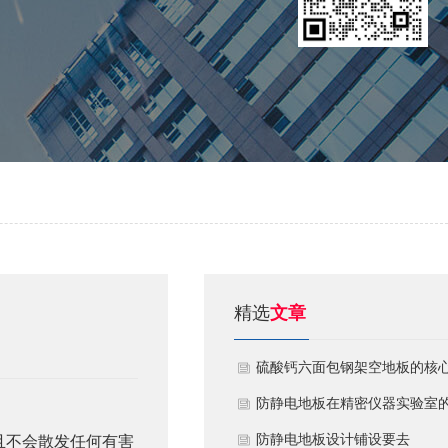
精选
文章
硫酸钙六面包钢架空地板的核
技术优势与防火安全价值
防静电地板在精密仪器实验室
定制化应用方案
​防静电地板设计铺设要去
且不会散发任何有害