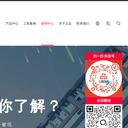
English


板
产品中心
工程案例
新闻中心
关于立品
联系我们
扫一扫 抖音号
你
了
解
？
企业微信
不被坑