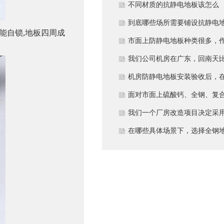
多久？
不同材质的抗静电地板该怎么
选？
到底哪些场所需要铺设抗静电
能自锁,地板四周成
板？
市面上防静电地板种类很多，
为采购方，我们该如何鉴别地
我们公司机房在广东，回南天
的质量好坏？所谓的“系统电
较潮湿，这种环境下使用防静
机房防静电地板安装验收后，
阻”为什么很重要？
地板要注意什么？日常维护有
日常运维中常常被忽视。请问
面对市面上硫酸钙、全钢、复
些要点？
一套规范的、可操作的维护规
等多种类型的机房防静电地板
我们一个厂房改造项目决定采
应包含哪些内容？有哪些“小问
我们该如何科学选型？除了预
全钢防静电地板。听说它的安
在哪些具体场景下，选择全钢
题”若不及时处理，会演变成“
算，更应该从哪些实际维度进
和后期维护有特殊注意事项，
板是更明智或更经济务实的选
故障”？
考量，以避免“过度配置”或“配
否详细说明在实际施工中容易
择？
置不足”？
错的环节，以及如何建立有效
维护制度来保障其长期稳定运
行？