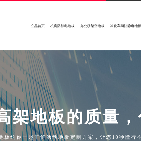
立品首页
机房防静电地板
办公楼架空地板
净化车间防静电地
高
架
地
板
的
质
量
，
地板约你一起了解活动地板定制方案，让您10秒懂行