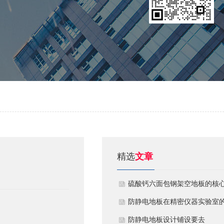
精选
文章
硫酸钙六面包钢架空地板的核
技术优势与防火安全价值
防静电地板在精密仪器实验室
定制化应用方案
​防静电地板设计铺设要去