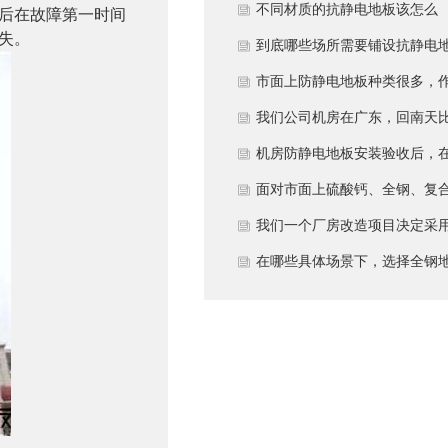
多久？
不同材质的抗静电地板该怎么
后在故障第一时间
失。
选？
到底哪些场所需要铺设抗静电
板？
市面上防静电地板种类很多，
为采购方，我们该如何鉴别地
我们公司机房在广东，回南天
的质量好坏？所谓的“系统电
较潮湿，这种环境下使用防静
机房防静电地板安装验收后，
阻”为什么很重要？
地板要注意什么？日常维护有
日常运维中常常被忽视。请问
面对市面上硫酸钙、全钢、复
些要点？
一套规范的、可操作的维护规
等多种类型的机房防静电地板
我们一个厂房改造项目决定采
应包含哪些内容？有哪些“小问
我们该如何科学选型？除了预
全钢防静电地板。听说它的安
在哪些具体场景下，选择全钢
题”若不及时处理，会演变成“
算，更应该从哪些实际维度进
和后期维护有特殊注意事项，
板是更明智或更经济务实的选
故障”？
考量，以避免“过度配置”或“配
否详细说明在实际施工中容易
择？
置不足”？
错的环节，以及如何建立有效
维护制度来保障其长期稳定运
行？