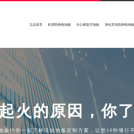
立品首页
机房防静电地板
办公楼架空地板
净化车间防静电地
起
火
的
原
因
，
你
地板约你一起了解活动地板定制方案，让您10秒懂行