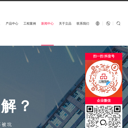
English


板
产品中心
工程案例
新闻中心
关于立品
联系我们
扫一扫 抖音号
了
解
？
企业微信
不被坑