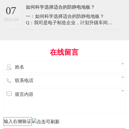
环境特殊性对防静电地板提出了前所未有
如何科学选择适合的防静电地板？
07
的挑战，需要突破传统技术框架： 一、医
一：如何科学选择适合的防静电地板？
疗影像环境的特殊需求 电磁兼容性要求 •
2025-04
Q：我司是电子制造企业，计划升级车间地
MRI室需完全无磁：磁化率<0.001（
面，需采购防静电地板。市面产品种类繁
多，如何选择适合的类型？需重点考察哪
些参数？ A： 防静电地板的选择需结合使
用场景、技术指标及长期维护成本综合考
在线留言
量。作为深耕行业多年的广东立品地板科
技，我们建议从以下维度进行筛选： 1