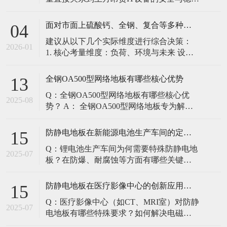
定。建立预防性维护制度，而非故障后维
修，是保障其长期可靠的关键。 1. 建立分
面对市面上硫酸钙、全钢、复合等多种类型的机房防静电地板，我们该如何科学选型？除了预算，更应该从哪些实际维度进行考量，以避免“过度配置”或“配置不足”？
04
级日常巡检与维护规程 每日/每周巡检（可
建议从以下几个实际维度进行综合决策：
由值班工程师执行）： 观： 巡检时观察地
2026-01
1. 核心考量维度：负荷、环境与未来 设备
面有无明显的水渍、油污或其它液体泼
负荷是决定性因素： 这是第一筛选条件。
洒。这是最高
您必须计算机房规划区域内最重设备的单
全钢OA500型网络地板有哪些核心优势
13
点载荷（通常指服务器机柜的支脚压
Q：全钢OA500型网络地板有哪些核心优
力）。 轻型机房（标准服务器/网络柜）：
2025-08
势？ A： 全钢OA500型网络地板专为解决
单点载荷通常在1960N，主流的优质复合地
现代智能楼宇布线复杂问题而设计，具备
板或标准全钢
以下核心优势： 高强度结构：采用优质冷
防静电地板在新能源电池生产车间的定制化解决方案
15
轧钢板拉伸焊接成型，表面磷化后静电喷
Q：锂电池生产车间为何需要特殊防静电地
塑，防锈耐磨，承重性能优异。 便捷布
2025-07
板？在防爆、耐腐蚀等方面有哪些关键技
线：配套活动线槽板设计，可轻松掀起盖
术？ A：新能源电池生产是静电敏感与高危
板铺设或维护管线（如强弱
环境并存的特殊场景，需要全方位防护方
防静电地板在医疗影像中心的创新应用方案
15
案： 一、锂电池生产的特殊挑战 爆炸性环
Q：医疗影像中心（如CT、MRI室）对防静
境要求 • 防爆等级：Ex IIB T4（ATEX认
2025-07
电地板有哪些特殊要求？如何解决电磁干
证） • 静电泄放速度：<0.
扰与静电防护的矛盾？ A：医疗影像中心的