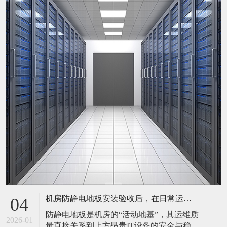
机房防静电地板安装验收后，在日常运维中常常被忽视。请问，一套规范的、可操作的维护规程应包含哪些内容？有哪些“小问题”若不及时处理，会演变成“大故障”？
04
防静电地板是机房的“活动地基”，其运维质
2026-01
量直接关系到上方昂贵IT设备的安全与稳