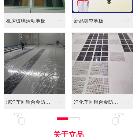
新品架空地板
同质透心PVC防静电...
净化车间铝合金防静电...
全铝防静电地板
关于立品