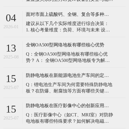
定。建立预防性维护制度，而非故障后维
修，是保障其长期可靠的关键。 1. 建立分
面对市面上硫酸钙、全钢、复合等多种类型的机房防静电地板，我们该如何科学选型？除了预算，更应该从哪些实际维度进行考量，以避免“过度配置”或“配置不足”？
04
级日常巡检与维护规程 每日/每周巡检（可
建议从以下几个实际维度进行综合决策：
由值班工程师执行）： 观： 巡检时观察地
2026-01
1. 核心考量维度：负荷、环境与未来 设备
面有无明显的水渍、油污或其它液体泼
负荷是决定性因素： 这是第一筛选条件。
洒。这是最高
您必须计算机房规划区域内最重设备的单
全钢OA500型网络地板有哪些核心优势
13
点载荷（通常指服务器机柜的支脚压
Q：全钢OA500型网络地板有哪些核心优
力）。 轻型机房（标准服务器/网络柜）：
2025-08
势？ A： 全钢OA500型网络地板专为解决
单点载荷通常在1960N，主流的优质复合地
现代智能楼宇布线复杂问题而设计，具备
板或标准全钢
以下核心优势： 高强度结构：采用优质冷
防静电地板在新能源电池生产车间的定制化解决方案
15
轧钢板拉伸焊接成型，表面磷化后静电喷
Q：锂电池生产车间为何需要特殊防静电地
塑，防锈耐磨，承重性能优异。 便捷布
2025-07
板？在防爆、耐腐蚀等方面有哪些关键技
线：配套活动线槽板设计，可轻松掀起盖
术？ A：新能源电池生产是静电敏感与高危
板铺设或维护管线（如强弱
环境并存的特殊场景，需要全方位防护方
防静电地板在医疗影像中心的创新应用方案
15
案： 一、锂电池生产的特殊挑战 爆炸性环
Q：医疗影像中心（如CT、MRI室）对防静
境要求 • 防爆等级：Ex IIB T4（ATEX认
2025-07
电地板有哪些特殊要求？如何解决电磁干
证） • 静电泄放速度：<0.
扰与静电防护的矛盾？ A：医疗影像中心的