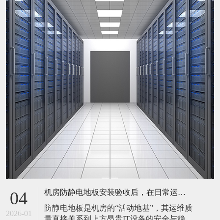
机房防静电地板安装验收后，在日常运维中常常被忽视。请问，一套规范的、可操作的维护规程应包含哪些内容？有哪些“小问题”若不及时处理，会演变成“大故障”？
04
防静电地板是机房的“活动地基”，其运维质
2026-01
量直接关系到上方昂贵IT设备的安全与稳