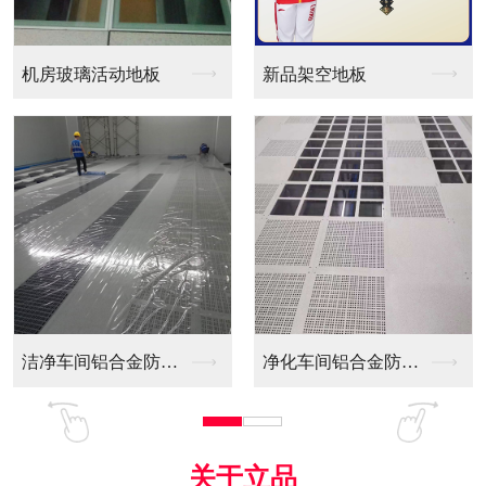
新品架空地板
同质透心PVC防静电...
净化车间铝合金防静电...
全铝防静电地板
关于立品