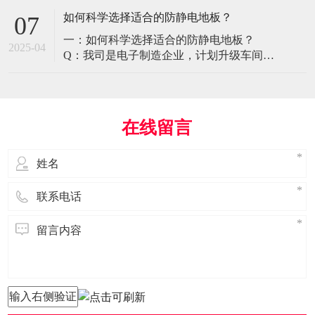
环境特殊性对防静电地板提出了前所未有
如何科学选择适合的防静电地板？
07
的挑战，需要突破传统技术框架： 一、医
一：如何科学选择适合的防静电地板？
疗影像环境的特殊需求 电磁兼容性要求 •
2025-04
Q：我司是电子制造企业，计划升级车间地
MRI室需完全无磁：磁化率<0.001（
面，需采购防静电地板。市面产品种类繁
多，如何选择适合的类型？需重点考察哪
些参数？ A： 防静电地板的选择需结合使
用场景、技术指标及长期维护成本综合考
在线留言
量。作为深耕行业多年的广东立品地板科
技，我们建议从以下维度进行筛选： 1