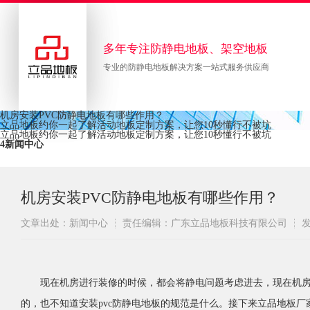
多年专注防静电地板、架空地板
专业的防静电地板解决方案一站式服务供应商
机
房
安
装
P
V
C
防
静
电
地
板
有
哪
些
作
用
？
立品地板约你一起了解活动地板定制方案，让您10秒懂行不被坑
立品地板约你一起了解活动地板定制方案，让您10秒懂行不被坑
4
新闻中心
机房安装PVC防静电地板有哪些作用？
文章出处：新闻中心
责任编辑：广东立品地板科技有限公司
发
现在机房进行装修的时候，都会将静电问题考虑进去，现在机
的，也不知道安装pvc防静电地板的规范是什么。接下来立品地板厂