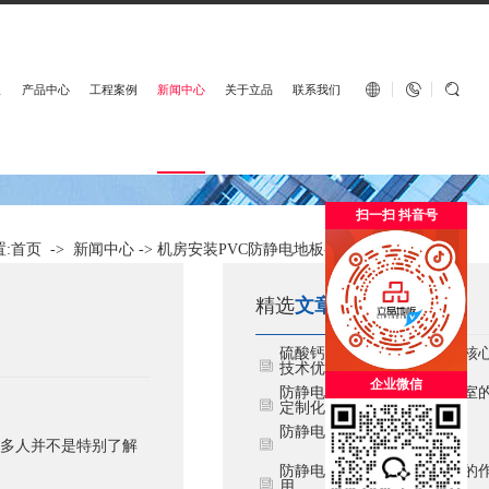
English


板
产品中心
工程案例
新闻中心
关于立品
联系我们
扫一扫 抖音号
:
首页
->
新闻中心
->
机房安装PVC防静电地板有哪些作用？
精选
文章
硫酸钙六面包钢架空地板的核
技术优势与防火安全价值
企业微信
防静电地板在精密仪器实验室
定制化应用方案
​防静电地板设计铺设要去
很多人并不是特别了解
​防静电活动地板在机房建设的
用