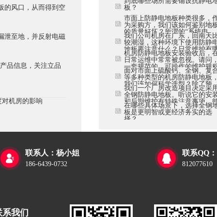
到底哪些场所需要铺设抗静电
板的风口，从而得到空
板？
市面上防静电地板种类很多，
为采购方，我们该如何鉴别地
的质量好坏？所谓的“系统电
我们公司机房在广东，回南天
漏泄至地，并反射电磁
阻”为什么很重要？
较潮湿，这种环境下使用防静
地板要注意什么？日常维护有
机房防静电地板安装验收后，
些要点？
日常运维中常常被忽视。请问
等产品信息，关注立品
一套规范的、可操作的维护规
面对市面上硫酸钙、全钢、复
应包含哪些内容？有哪些“小问
等多种类型的机房防静电地板
题”若不及时处理，会演变成“
我们该如何科学选型？除了预
故障”？
我们一个厂房改造项目决定采
算，更应该从哪些实际维度进
全钢防静电地板。听说它的安
考量，以避免“过度配置”或“配
度对机房的影响
和后期维护有特殊注意事项，
置不足”？
在哪些具体场景下，选择全钢
否详细说明在实际施工中容易
板是更明智或更经济务实的选
错的环节，以及如何建立有效
择？
维护制度来保障其长期稳定运
行？
联系人：杨小姐
联系QQ：


186-6439-0732
812077610
联系我们