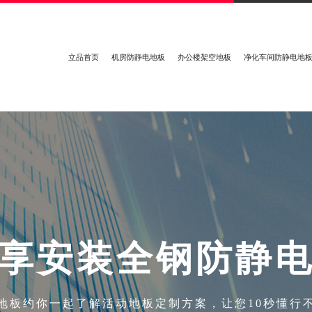
立品首页
机房防静电地板
办公楼架空地板
净化车间防静电地
享
安
装
全
钢
防
静
地板约你一起了解活动地板定制方案，让您10秒懂行