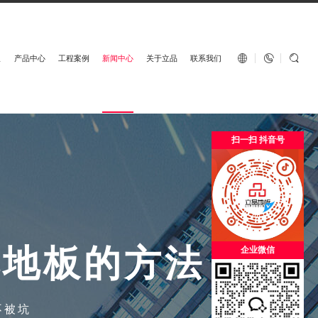
English


板
产品中心
工程案例
新闻中心
关于立品
联系我们
扫一扫 抖音号
电
地
板
的
方
法
企业微信
不被坑