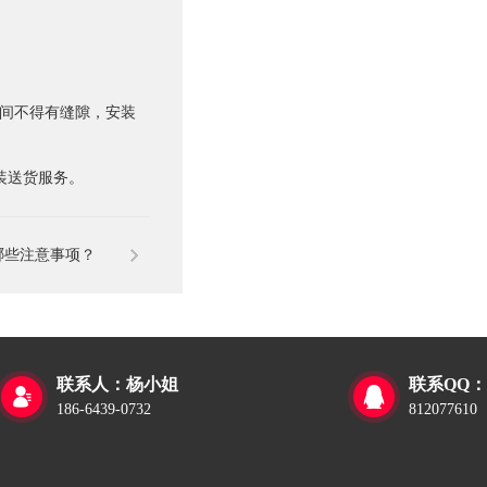
板间不得有缝隙，安装
装送货服务。
哪些注意事项？
联系人：杨小姐
联系QQ：


186-6439-0732
812077610