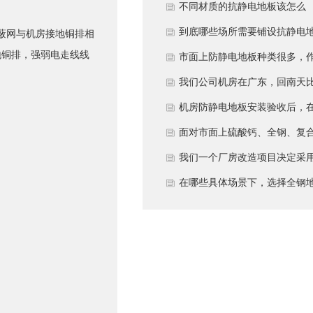
多久？
不同材质的抗静电地板该怎么
选？
到底哪些场所需要铺设抗静电
蔽网与机房接地铜排相
地铜排，强弱电走线线
板？
市面上防静电地板种类很多，
为采购方，我们该如何鉴别地
我们公司机房在广东，回南天
的质量好坏？所谓的“系统电
较潮湿，这种环境下使用防静
机房防静电地板安装验收后，
阻”为什么很重要？
地板要注意什么？日常维护有
日常运维中常常被忽视。请问
面对市面上硫酸钙、全钢、复
些要点？
一套规范的、可操作的维护规
等多种类型的机房防静电地板
我们一个厂房改造项目决定采
应包含哪些内容？有哪些“小问
我们该如何科学选型？除了预
全钢防静电地板。听说它的安
在哪些具体场景下，选择全钢
题”若不及时处理，会演变成“
算，更应该从哪些实际维度进
和后期维护有特殊注意事项，
板是更明智或更经济务实的选
故障”？
考量，以避免“过度配置”或“配
否详细说明在实际施工中容易
择？
置不足”？
错的环节，以及如何建立有效
维护制度来保障其长期稳定运
行？