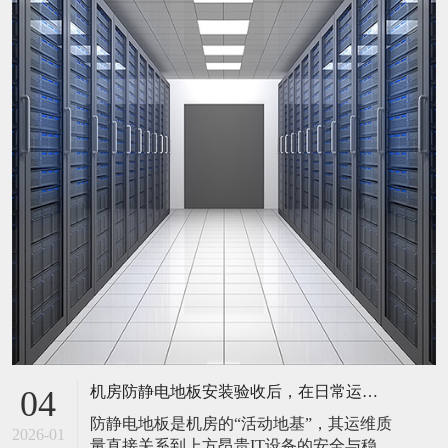
机房防静电地板安装验收后，在日常运维中常常被忽视。请问，一套规范的、可操作的维护规程应包含哪些内容？有哪些“小问题”若不及时处理，会演变成“大故障”？
04
防静电地板是机房的“活动地基”，其运维质
2026-01
量直接关系到上方昂贵IT设备的安全与稳