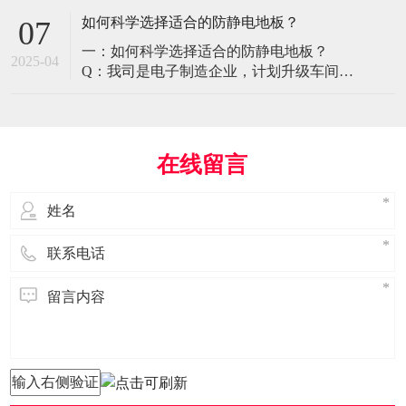
环境特殊性对防静电地板提出了前所未有
如何科学选择适合的防静电地板？
07
的挑战，需要突破传统技术框架： 一、医
一：如何科学选择适合的防静电地板？
疗影像环境的特殊需求 电磁兼容性要求 •
2025-04
Q：我司是电子制造企业，计划升级车间地
MRI室需完全无磁：磁化率<0.001（
面，需采购防静电地板。市面产品种类繁
多，如何选择适合的类型？需重点考察哪
些参数？ A： 防静电地板的选择需结合使
用场景、技术指标及长期维护成本综合考
在线留言
量。作为深耕行业多年的广东立品地板科
技，我们建议从以下维度进行筛选： 1