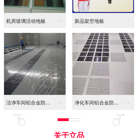
新品架空地板
同质透心PVC防静电...
净化车间铝合金防静电...
全铝防静电地板
关于立品