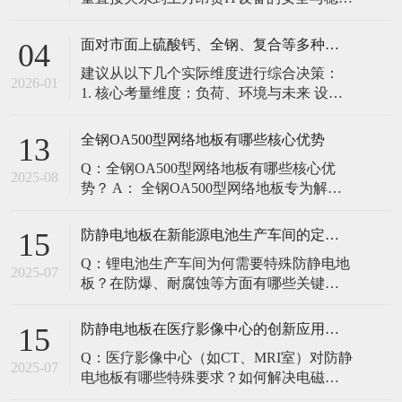
定。建立预防性维护制度，而非故障后维
修，是保障其长期可靠的关键。 1. 建立分
面对市面上硫酸钙、全钢、复合等多种类型的机房防静电地板，我们该如何科学选型？除了预算，更应该从哪些实际维度进行考量，以避免“过度配置”或“配置不足”？
04
级日常巡检与维护规程 每日/每周巡检（可
建议从以下几个实际维度进行综合决策：
由值班工程师执行）： 观： 巡检时观察地
2026-01
1. 核心考量维度：负荷、环境与未来 设备
面有无明显的水渍、油污或其它液体泼
负荷是决定性因素： 这是第一筛选条件。
洒。这是最高
您必须计算机房规划区域内最重设备的单
全钢OA500型网络地板有哪些核心优势
13
点载荷（通常指服务器机柜的支脚压
Q：全钢OA500型网络地板有哪些核心优
力）。 轻型机房（标准服务器/网络柜）：
2025-08
势？ A： 全钢OA500型网络地板专为解决
单点载荷通常在1960N，主流的优质复合地
现代智能楼宇布线复杂问题而设计，具备
板或标准全钢
以下核心优势： 高强度结构：采用优质冷
防静电地板在新能源电池生产车间的定制化解决方案
15
轧钢板拉伸焊接成型，表面磷化后静电喷
Q：锂电池生产车间为何需要特殊防静电地
塑，防锈耐磨，承重性能优异。 便捷布
2025-07
板？在防爆、耐腐蚀等方面有哪些关键技
线：配套活动线槽板设计，可轻松掀起盖
术？ A：新能源电池生产是静电敏感与高危
板铺设或维护管线（如强弱
环境并存的特殊场景，需要全方位防护方
防静电地板在医疗影像中心的创新应用方案
15
案： 一、锂电池生产的特殊挑战 爆炸性环
Q：医疗影像中心（如CT、MRI室）对防静
境要求 • 防爆等级：Ex IIB T4（ATEX认
2025-07
电地板有哪些特殊要求？如何解决电磁干
证） • 静电泄放速度：<0.
扰与静电防护的矛盾？ A：医疗影像中心的