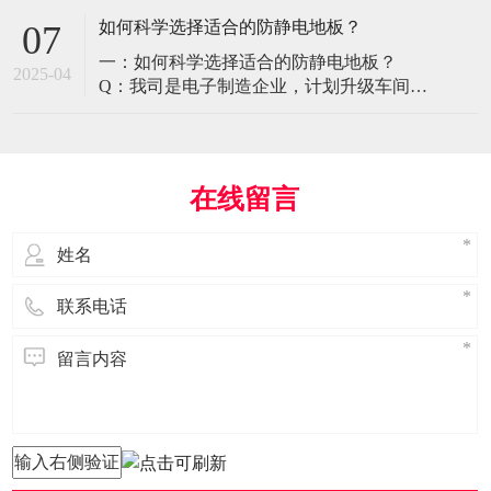
环境特殊性对防静电地板提出了前所未有
如何科学选择适合的防静电地板？
07
的挑战，需要突破传统技术框架： 一、医
一：如何科学选择适合的防静电地板？
疗影像环境的特殊需求 电磁兼容性要求 •
2025-04
Q：我司是电子制造企业，计划升级车间地
MRI室需完全无磁：磁化率<0.001（
面，需采购防静电地板。市面产品种类繁
多，如何选择适合的类型？需重点考察哪
些参数？ A： 防静电地板的选择需结合使
用场景、技术指标及长期维护成本综合考
在线留言
量。作为深耕行业多年的广东立品地板科
技，我们建议从以下维度进行筛选： 1