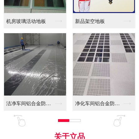
新品架空地板
同质透心PVC防静电...
净化车间铝合金防静电...
全铝防静电地板
关于立品