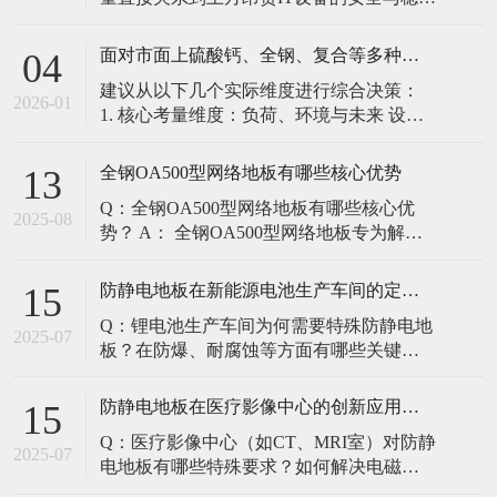
定。建立预防性维护制度，而非故障后维
修，是保障其长期可靠的关键。 1. 建立分
面对市面上硫酸钙、全钢、复合等多种类型的机房防静电地板，我们该如何科学选型？除了预算，更应该从哪些实际维度进行考量，以避免“过度配置”或“配置不足”？
04
级日常巡检与维护规程 每日/每周巡检（可
建议从以下几个实际维度进行综合决策：
由值班工程师执行）： 观： 巡检时观察地
2026-01
1. 核心考量维度：负荷、环境与未来 设备
面有无明显的水渍、油污或其它液体泼
负荷是决定性因素： 这是第一筛选条件。
洒。这是最高
您必须计算机房规划区域内最重设备的单
全钢OA500型网络地板有哪些核心优势
13
点载荷（通常指服务器机柜的支脚压
Q：全钢OA500型网络地板有哪些核心优
力）。 轻型机房（标准服务器/网络柜）：
2025-08
势？ A： 全钢OA500型网络地板专为解决
单点载荷通常在1960N，主流的优质复合地
现代智能楼宇布线复杂问题而设计，具备
板或标准全钢
以下核心优势： 高强度结构：采用优质冷
防静电地板在新能源电池生产车间的定制化解决方案
15
轧钢板拉伸焊接成型，表面磷化后静电喷
Q：锂电池生产车间为何需要特殊防静电地
塑，防锈耐磨，承重性能优异。 便捷布
2025-07
板？在防爆、耐腐蚀等方面有哪些关键技
线：配套活动线槽板设计，可轻松掀起盖
术？ A：新能源电池生产是静电敏感与高危
板铺设或维护管线（如强弱
环境并存的特殊场景，需要全方位防护方
防静电地板在医疗影像中心的创新应用方案
15
案： 一、锂电池生产的特殊挑战 爆炸性环
Q：医疗影像中心（如CT、MRI室）对防静
境要求 • 防爆等级：Ex IIB T4（ATEX认
2025-07
电地板有哪些特殊要求？如何解决电磁干
证） • 静电泄放速度：<0.
扰与静电防护的矛盾？ A：医疗影像中心的