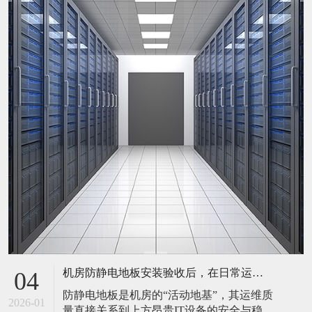
机房防静电地板安装验收后，在日常运维中常常被忽视。请问，一套规范的、可操作的维护规程应包含哪些内容？有哪些“小问题”若不及时处理，会演变成“大故障”？
04
防静电地板是机房的“活动地基”，其运维质
2026-01
量直接关系到上方昂贵IT设备的安全与稳