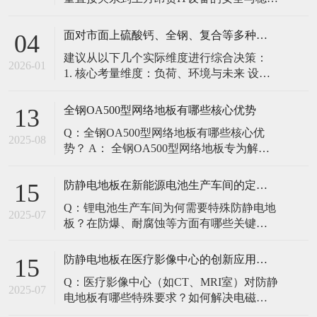
定。建立预防性维护制度，而非故障后维
修，是保障其长期可靠的关键。 1. 建立分
面对市面上硫酸钙、全钢、复合等多种类型的机房防静电地板，我们该如何科学选型？除了预算，更应该从哪些实际维度进行考量，以避免“过度配置”或“配置不足”？
04
级日常巡检与维护规程 每日/每周巡检（可
建议从以下几个实际维度进行综合决策：
由值班工程师执行）： 观： 巡检时观察地
2026-01
1. 核心考量维度：负荷、环境与未来 设备
面有无明显的水渍、油污或其它液体泼
负荷是决定性因素： 这是第一筛选条件。
洒。这是最高
您必须计算机房规划区域内最重设备的单
全钢OA500型网络地板有哪些核心优势
13
点载荷（通常指服务器机柜的支脚压
Q：全钢OA500型网络地板有哪些核心优
力）。 轻型机房（标准服务器/网络柜）：
2025-08
势？ A： 全钢OA500型网络地板专为解决
单点载荷通常在1960N，主流的优质复合地
现代智能楼宇布线复杂问题而设计，具备
板或标准全钢
以下核心优势： 高强度结构：采用优质冷
防静电地板在新能源电池生产车间的定制化解决方案
15
轧钢板拉伸焊接成型，表面磷化后静电喷
Q：锂电池生产车间为何需要特殊防静电地
塑，防锈耐磨，承重性能优异。 便捷布
2025-07
板？在防爆、耐腐蚀等方面有哪些关键技
线：配套活动线槽板设计，可轻松掀起盖
术？ A：新能源电池生产是静电敏感与高危
板铺设或维护管线（如强弱
环境并存的特殊场景，需要全方位防护方
防静电地板在医疗影像中心的创新应用方案
15
案： 一、锂电池生产的特殊挑战 爆炸性环
Q：医疗影像中心（如CT、MRI室）对防静
境要求 • 防爆等级：Ex IIB T4（ATEX认
2025-07
电地板有哪些特殊要求？如何解决电磁干
证） • 静电泄放速度：<0.
扰与静电防护的矛盾？ A：医疗影像中心的