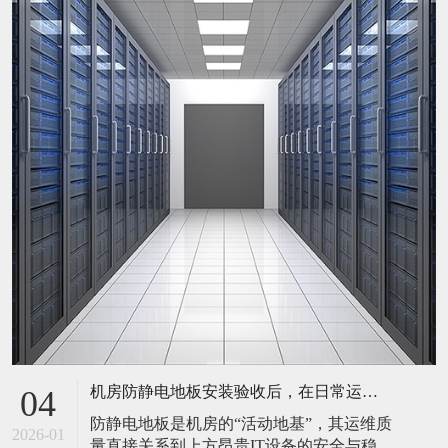
机房防静电地板安装验收后，在日常运维中常常被忽视。请问，一套规范的、可操作的维护规程应包含哪些内容？有哪些“小问题”若不及时处理，会演变成“大故障”？
04
防静电地板是机房的“活动地基”，其运维质
2026-01
量直接关系到上方昂贵IT设备的安全与稳