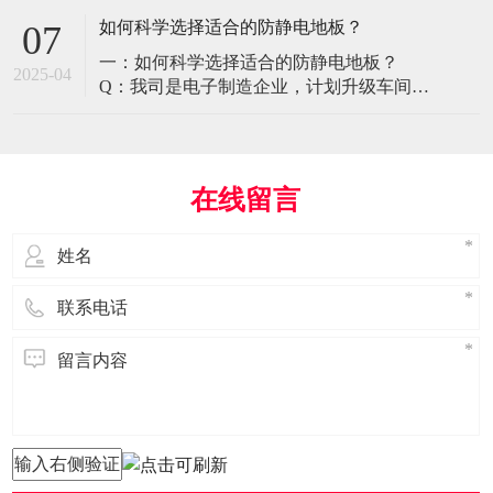
环境特殊性对防静电地板提出了前所未有
如何科学选择适合的防静电地板？
07
的挑战，需要突破传统技术框架： 一、医
一：如何科学选择适合的防静电地板？
疗影像环境的特殊需求 电磁兼容性要求 •
2025-04
Q：我司是电子制造企业，计划升级车间地
MRI室需完全无磁：磁化率<0.001（
面，需采购防静电地板。市面产品种类繁
多，如何选择适合的类型？需重点考察哪
些参数？ A： 防静电地板的选择需结合使
用场景、技术指标及长期维护成本综合考
在线留言
量。作为深耕行业多年的广东立品地板科
技，我们建议从以下维度进行筛选： 1