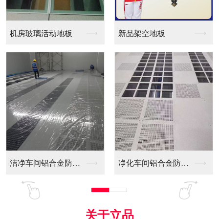
新品架空地板
同质透心PVC防静电...
净化车间铝合金防静电...
全铝防静电地板
关于立品