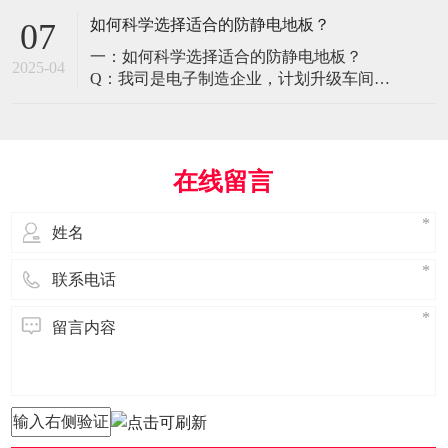
环境特殊性对防静电地板提出了前所未有
如何科学选择适合的防静电地板？
07
的挑战，需要突破传统技术框架： 一、医
一：如何科学选择适合的防静电地板？
疗影像环境的特殊需求 电磁兼容性要求 •
2025-04
Q：我司是电子制造企业，计划升级车间地
MRI室需完全无磁：磁化率<0.001（
面，需采购防静电地板。市面产品种类繁
多，如何选择适合的类型？需重点考察哪
些参数？ A： 防静电地板的选择需结合使
用场景、技术指标及长期维护成本综合考
在线留言
量。作为深耕行业多年的广东立品地板科
技，我们建议从以下维度进行筛选： 1