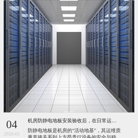
机房防静电地板安装验收后，在日常运维中常常被忽视。请问，一套规范的、可操作的维护规程应包含哪些内容？有哪些“小问题”若不及时处理，会演变成“大故障”？
04
防静电地板是机房的“活动地基”，其运维质
2026-01
量直接关系到上方昂贵IT设备的安全与稳