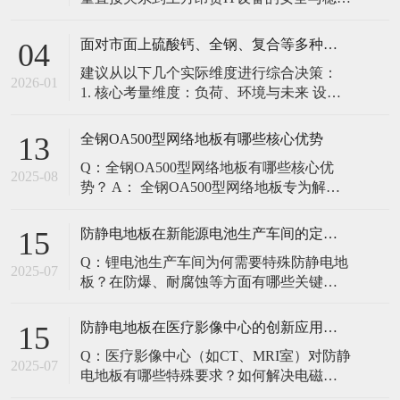
定。建立预防性维护制度，而非故障后维
修，是保障其长期可靠的关键。 1. 建立分
面对市面上硫酸钙、全钢、复合等多种类型的机房防静电地板，我们该如何科学选型？除了预算，更应该从哪些实际维度进行考量，以避免“过度配置”或“配置不足”？
04
级日常巡检与维护规程 每日/每周巡检（可
建议从以下几个实际维度进行综合决策：
由值班工程师执行）： 观： 巡检时观察地
2026-01
1. 核心考量维度：负荷、环境与未来 设备
面有无明显的水渍、油污或其它液体泼
负荷是决定性因素： 这是第一筛选条件。
洒。这是最高
您必须计算机房规划区域内最重设备的单
全钢OA500型网络地板有哪些核心优势
13
点载荷（通常指服务器机柜的支脚压
Q：全钢OA500型网络地板有哪些核心优
力）。 轻型机房（标准服务器/网络柜）：
2025-08
势？ A： 全钢OA500型网络地板专为解决
单点载荷通常在1960N，主流的优质复合地
现代智能楼宇布线复杂问题而设计，具备
板或标准全钢
以下核心优势： 高强度结构：采用优质冷
防静电地板在新能源电池生产车间的定制化解决方案
15
轧钢板拉伸焊接成型，表面磷化后静电喷
Q：锂电池生产车间为何需要特殊防静电地
塑，防锈耐磨，承重性能优异。 便捷布
2025-07
板？在防爆、耐腐蚀等方面有哪些关键技
线：配套活动线槽板设计，可轻松掀起盖
术？ A：新能源电池生产是静电敏感与高危
板铺设或维护管线（如强弱
环境并存的特殊场景，需要全方位防护方
防静电地板在医疗影像中心的创新应用方案
15
案： 一、锂电池生产的特殊挑战 爆炸性环
Q：医疗影像中心（如CT、MRI室）对防静
境要求 • 防爆等级：Ex IIB T4（ATEX认
2025-07
电地板有哪些特殊要求？如何解决电磁干
证） • 静电泄放速度：<0.
扰与静电防护的矛盾？ A：医疗影像中心的