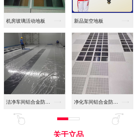
新品架空地板
同质透心PVC防静电...
净化车间铝合金防静电...
全铝防静电地板
关于立品