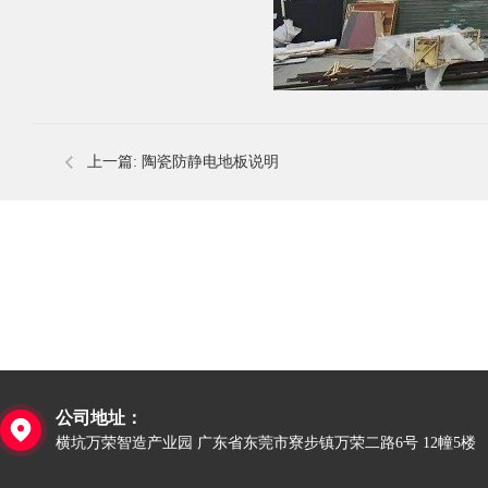
上一篇:
陶瓷防静电地板说明
公司地址：

横坑万荣智造产业园 广东省东莞市寮步镇万荣二路6号 12幢5楼