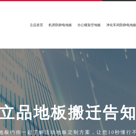
立品首页
机房防静电地板
办公楼架空地板
净化车间防静电地
立
品
地
板
搬
迁
告
地板约你一起了解活动地板定制方案，让您10秒懂行