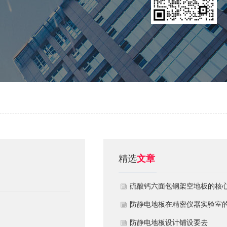
精选
文章
硫酸钙六面包钢架空地板的核
技术优势与防火安全价值
防静电地板在精密仪器实验室
定制化应用方案
​防静电地板设计铺设要去