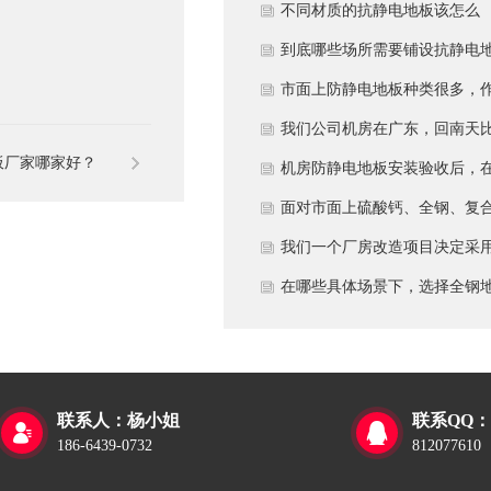
多久？
不同材质的抗静电地板该怎么
选？
到底哪些场所需要铺设抗静电
板？
市面上防静电地板种类很多，
为采购方，我们该如何鉴别地
我们公司机房在广东，回南天
板厂家哪家好？
的质量好坏？所谓的“系统电
较潮湿，这种环境下使用防静
机房防静电地板安装验收后，
阻”为什么很重要？
地板要注意什么？日常维护有
日常运维中常常被忽视。请问
面对市面上硫酸钙、全钢、复
些要点？
一套规范的、可操作的维护规
等多种类型的机房防静电地板
我们一个厂房改造项目决定采
应包含哪些内容？有哪些“小问
我们该如何科学选型？除了预
全钢防静电地板。听说它的安
在哪些具体场景下，选择全钢
题”若不及时处理，会演变成“
算，更应该从哪些实际维度进
和后期维护有特殊注意事项，
板是更明智或更经济务实的选
故障”？
考量，以避免“过度配置”或“配
否详细说明在实际施工中容易
择？
置不足”？
错的环节，以及如何建立有效
联系人：杨小姐
联系QQ：


维护制度来保障其长期稳定运
186-6439-0732
812077610
行？