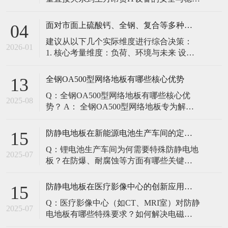
定。建立预防性维护制度，而非故障后维
修，是保障其长期可靠的关键。 1. 建立分
面对市面上硫酸钙、全钢、复合等多种类型的机房防静电地板，我们该如何科学选型？除了预算，更应该从哪些实际维度进行考量，以避免“过度配置”或“配置不足”？
04
级日常巡检与维护规程 每日/每周巡检（可
建议从以下几个实际维度进行综合决策：
由值班工程师执行）： 观： 巡检时观察地
2026-01
1. 核心考量维度：负荷、环境与未来 设备
面有无明显的水渍、油污或其它液体泼
负荷是决定性因素： 这是第一筛选条件。
洒。这是最高
您必须计算机房规划区域内最重设备的单
全钢OA500型网络地板有哪些核心优势
13
点载荷（通常指服务器机柜的支脚压
Q：全钢OA500型网络地板有哪些核心优
力）。 轻型机房（标准服务器/网络柜）：
2025-08
势？ A： 全钢OA500型网络地板专为解决
单点载荷通常在1960N，主流的优质复合地
现代智能楼宇布线复杂问题而设计，具备
板或标准全钢
以下核心优势： 高强度结构：采用优质冷
防静电地板在新能源电池生产车间的定制化解决方案
15
轧钢板拉伸焊接成型，表面磷化后静电喷
Q：锂电池生产车间为何需要特殊防静电地
塑，防锈耐磨，承重性能优异。 便捷布
2025-07
板？在防爆、耐腐蚀等方面有哪些关键技
线：配套活动线槽板设计，可轻松掀起盖
术？ A：新能源电池生产是静电敏感与高危
板铺设或维护管线（如强弱
环境并存的特殊场景，需要全方位防护方
防静电地板在医疗影像中心的创新应用方案
15
案： 一、锂电池生产的特殊挑战 爆炸性环
Q：医疗影像中心（如CT、MRI室）对防静
境要求 • 防爆等级：Ex IIB T4（ATEX认
2025-07
电地板有哪些特殊要求？如何解决电磁干
证） • 静电泄放速度：<0.
扰与静电防护的矛盾？ A：医疗影像中心的