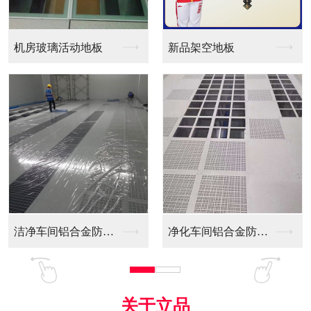
新品架空地板
同质透心PVC防静电...
净化车间铝合金防静电...
全铝防静电地板
关于立品