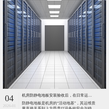
机房防静电地板安装验收后，在日常运维中常常被忽视。请问，一套规范的、可操作的维护规程应包含哪些内容？有哪些“小问题”若不及时处理，会演变成“大故障”？
04
防静电地板是机房的“活动地基”，其运维质
2026-01
量直接关系到上方昂贵IT设备的安全与稳