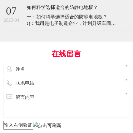
环境特殊性对防静电地板提出了前所未有
如何科学选择适合的防静电地板？
07
的挑战，需要突破传统技术框架： 一、医
一：如何科学选择适合的防静电地板？
疗影像环境的特殊需求 电磁兼容性要求 •
2025-04
Q：我司是电子制造企业，计划升级车间地
MRI室需完全无磁：磁化率<0.001（
面，需采购防静电地板。市面产品种类繁
多，如何选择适合的类型？需重点考察哪
些参数？ A： 防静电地板的选择需结合使
用场景、技术指标及长期维护成本综合考
在线留言
量。作为深耕行业多年的广东立品地板科
技，我们建议从以下维度进行筛选： 1